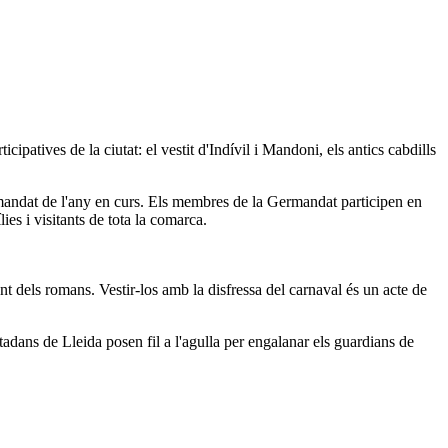
patives de la ciutat: el vestit d'Indívil i Mandoni, els antics cabdills
Germandat de l'any en curs. Els membres de la Germandat participen en
ies i visitants de tota la comarca.
ant dels romans. Vestir-los amb la disfressa del carnaval és un acte de
tadans de Lleida posen fil a l'agulla per engalanar els guardians de