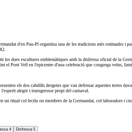
andat d'en Pau-Pí organitza una de les tradicions més estimades i partici
882.
vestir les dues escultures emblemàtiques amb la disfressa oficial de la 
int el Pont Vell en l'epicentre d'una celebració que congrega veïns, famíl
epresenten els dos cabdills ilergetes que van defensar aquestes terres dav
l'esperit alegre i transgressor propi del carnaval.
en un ritual col·lectiu on membres de la Germandat, col·laboradors i ciu
ressa 4
Disfressa 5