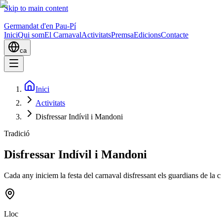
Skip to main content
Germandat d'en Pau-Pí
Inici
Qui som
El Carnaval
Activitats
Premsa
Edicions
Contacte
ca
Inici
Activitats
Disfressar Indívil i Mandoni
Tradició
Disfressar Indívil i Mandoni
Cada any iniciem la festa del carnaval disfressant els guardians de la
Lloc