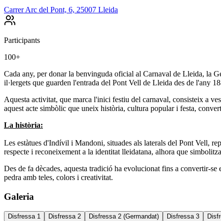
Carrer Arc del Pont, 6, 25007 Lleida
Participants
100+
Cada any, per donar la benvinguda oficial al Carnaval de Lleida, la Germ
il·lergets que guarden l'entrada del Pont Vell de Lleida des de l'any 1
Aquesta activitat, que marca l'inici festiu del carnaval, consisteix a 
aquest acte simbòlic que uneix història, cultura popular i festa, convert
La història:
Les estàtues d'Indívil i Mandoni, situades als laterals del Pont Vell, r
respecte i reconeixement a la identitat lleidatana, alhora que simbolitza 
Des de fa dècades, aquesta tradició ha evolucionat fins a convertir-se 
pedra amb teles, colors i creativitat.
Galeria
Disfressa 1
Disfressa 2
Disfressa 2 (Germandat)
Disfressa 3
Disf