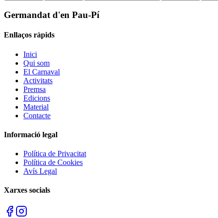
Germandat d'en Pau-Pí
Enllaços ràpids
Inici
Qui som
El Carnaval
Activitats
Premsa
Edicions
Material
Contacte
Informació legal
Política de Privacitat
Política de Cookies
Avís Legal
Xarxes socials