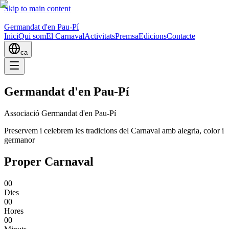
Skip to main content
Germandat d'en Pau-Pí
Inici
Qui som
El Carnaval
Activitats
Premsa
Edicions
Contacte
ca
Germandat d'en Pau-Pí
Associació Germandat d'en Pau-Pí
Preservem i celebrem les tradicions del Carnaval amb alegria, color i
germanor
Proper Carnaval
00
Dies
00
Hores
00